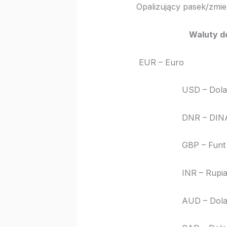
Opalizujący pasek/zmien
Waluty dostęp
EUR – Euro
USD – Dolar am
DNR – DINA
GBP – Funt bry
INR – Rupia in
AUD – Dolar aus