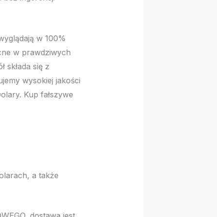
 wyglądają w 100%
ecne w prawdziwych
 składa się z
ujemy wysokiej jakości
olary. Kup fałszywe
olarach, a także
GO, dostawa jest