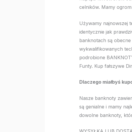
celników. Mamy ogromn
Używamy najnowszej te
identycznie jak prawdz
banknotach są obecne 
wykwalifikowanych techn
podrobione BANKNOTY d
Funty. Kup fałszywe Din
Dlaczego miałbyś kup
Nasze banknoty zawiera
są genialne i mamy najl
dowolne banknoty, któr
WYSYŁKA LUB DOSTAW