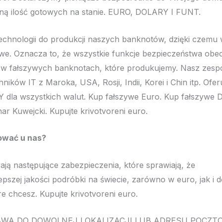
ą ilość gotowych na stanie. EURO, DOLARY I FUNT.
chnologii do produkcji naszych banknotów, dzięki czemu
iwe. Oznacza to, że wszystkie funkcje bezpieczeństwa ob
w fałszywych banknotach, które produkujemy. Nasz zespół
ików IT z Maroka, USA, Rosji, Indii, Korei i Chin itp. Ofer
la wszystkich walut. Kup fałszywe Euro. Kup fałszywe D
ar Kuwejcki. Kupujte krivotvoreni euro.
ować u nas?
ją następujące zabezpieczenia, które sprawiają, że
epszej jakości podróbki na świecie, zarówno w euro, jak i d
e chcesz. Kupujte krivotvoreni euro.
A DO DOWOLNEJ LOKALIZACJI LUB ADRESU POCZTOWE