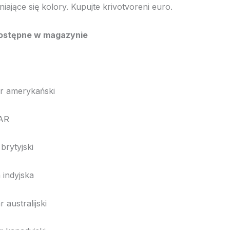
iające się kolory. Kupujte krivotvoreni euro.
ne w magazynie
erykański
R
tyjski
dyjska
tralijski