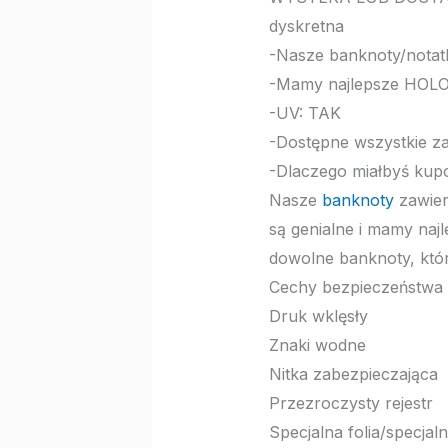
dyskretna
-Nasze banknoty/notatk
-Mamy najlepsze HO
-UV: TAK
-Dostępne wszystkie z
-Dlaczego miałbyś kup
Nasze
banknoty
zawier
są genialne i mamy najl
dowolne banknoty, któ
Cechy bezpieczeństwa 
Druk wklęsły
Znaki wodne
Nitka zabezpieczająca
Przezroczysty rejestr
Specjalna folia/specjaln