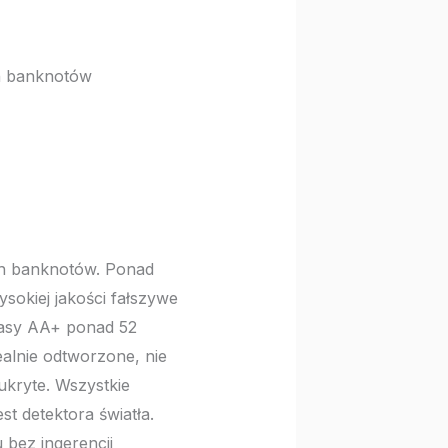
h banknotów
h banknotów. Ponad
sokiej jakości fałszywe
lasy AA+ ponad 52
ealnie odtworzone, nie
ukryte. Wszystkie
t detektora światła.
 bez ingerencji