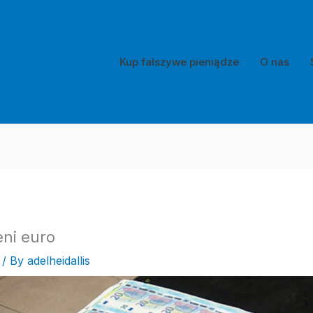
Kup fałszywe pieniądze
O nas
eni euro
/ By
adelheidallis