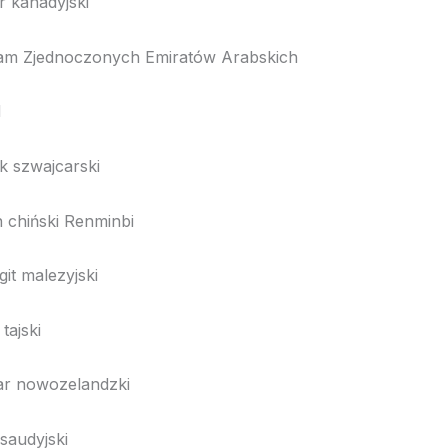
nadyjski
dnoczonych Emiratów Arabskich
d
wajcarski
ski Renminbi
alezyjski
jski
wozelandzki
dyjski