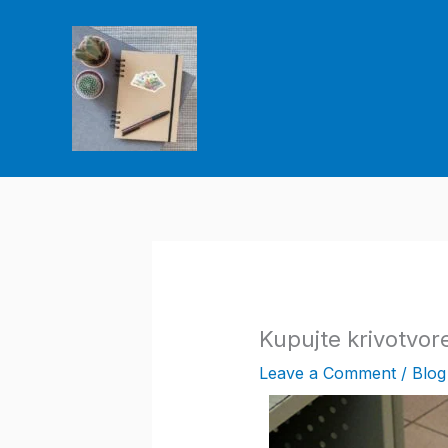
Skip
to
content
Kupujte krivotvor
Leave a Comment
/
Blog