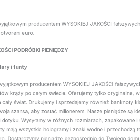
 wyjątkowym producentem WYSOKIEJ JAKOŚCI fałszywyc
votvoreni euro.
OŚCI PODRÓBKI PIENIĘDZY
ary i funty
i wyjątkowym producentem WYSOKIEJ JAKOŚCI fałszywyc
tów krąży po całym świecie. Oferujemy tylko oryginalne, wy
 cały świat. Drukujemy i sprzedajemy również banknoty k
woja szansa, aby zostać milionerem. Nasze pieniądze są id
 i dotyku. Wysyłamy w różnych rozmiarach, zapakowane i 
y mają wszystkie hologramy i znaki wodne i przechodzą tes
uro. Dostarczymy pieniądze bezpośrednio do Twojego domu