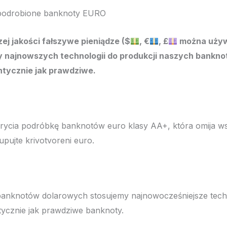
 podrobione banknoty EURO
j jakości fałszywe pieniądze ($
, €
, £
można używ
najnowszych technologii do produkcji naszych banknot
ntycznie jak prawdziwe.
rycia podróbkę banknotów euro klasy AA+, która omija ws
pujte krivotvoreni euro.
banknotów dolarowych stosujemy najnowocześniejsze techn
ycznie jak prawdziwe banknoty.