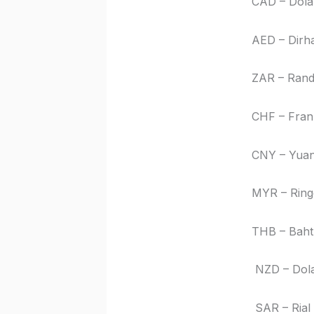
CAD – Dolar ka
AED – Dirham Zje
ZAR – Ran
CHF – Frank sz
CNY – Yuan chiń
MYR – Ringgit m
THB – Baht ta
NZD – Dolar no
SAR – Rial sau