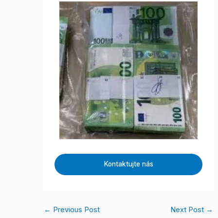
Kontaktujte nás
←
Previous Post
Next Post
→