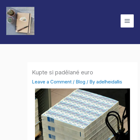
Skip
to
content
Kupte si padělané euro
Leave a Comment
/
Blog
/ By
adelheidallis